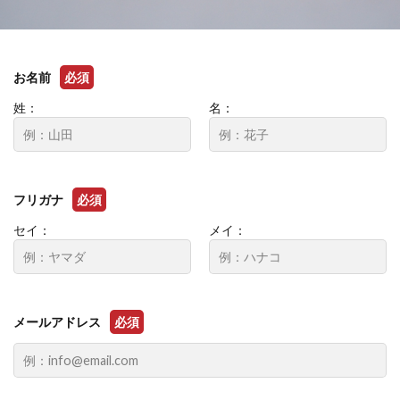
お名前
必須
姓：
名：
フリガナ
必須
セイ：
メイ：
メールアドレス
必須