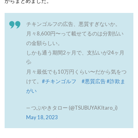
からまとめました。
チキンゴルフの広告、悪質すぎないか。
月々8,600円〜って載せてるのは分割払い
の金額らしい。
しかも通う期間2ヶ月で、支払いが24ヶ月
💦
月々最低でも10万円くらい〜だから気をつ
けて。
#チキンゴルフ
#悪質広告
#詐欺ま
がい
— つぶやきタロー (@TSUBUYAKItaro_i)
May 18, 2023